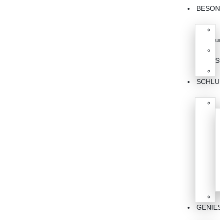
BESON
u
S
SCHL
GENIES