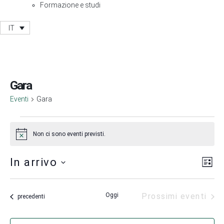
Formazione e studi
IT
Gara
Eventi
Gara
Non ci sono eventi previsti.
Notice
Vis
Ev
In arrivo
Lista
Vis
Nav
Seleziona
Na
la
Oggi
Prossimi eventi
data.
Eventi
precedenti