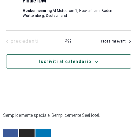
Finale IDM
Hockenheimring
Al Motodrom 1, Hockenheim, Baden-
Württemberg, Deutschland
Eventi
precedenti
Oggi
Prossimi eventi
Iscriviti al calendario
Semplicemente speciale. Semplicemente SeeHotel.