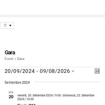
IT
Gara
Eventi
Gara
Vis
Ev
20/09/2024
 - 
09/08/2026
Lista
Vis
Nav
Seleziona
Na
la
Settembre 2024
data.
VEN
venerdì, 20. Settembre 2024 / 9:00
-
domenica, 22. Settembre
20
2024 / 18:00