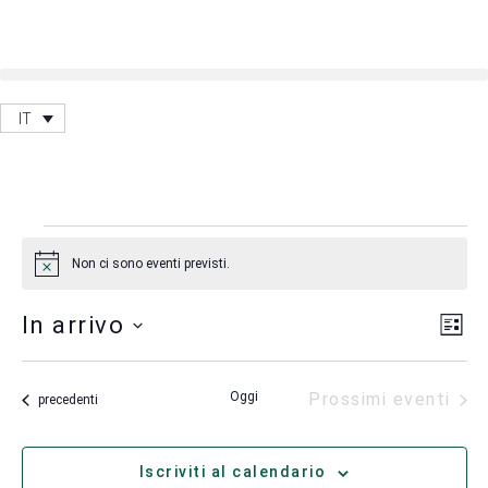
IT
Non ci sono eventi previsti.
Notice
Vis
Ev
In arrivo
Lista
Vis
Nav
Seleziona
Na
la
Oggi
Prossimi eventi
data.
Eventi
precedenti
Iscriviti al calendario