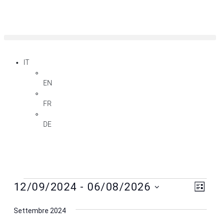
IT
EN
FR
DE
Vist
Eve
12/09/2024
 - 
06/08/2026
Lista
Vis
Nav
Seleziona
Nav
la
Settembre 2024