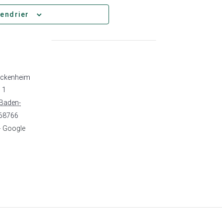
lendrier
ockenheim
 1
Baden-
68766
+ Google