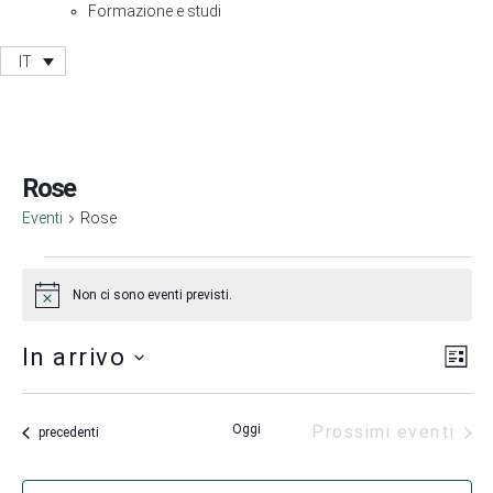
Formazione e studi
IT
Rose
Eventi
Rose
Non ci sono eventi previsti.
Notice
Vis
Ev
In arrivo
Lista
Vis
Nav
Seleziona
Na
la
Oggi
Prossimi eventi
data.
Eventi
precedenti