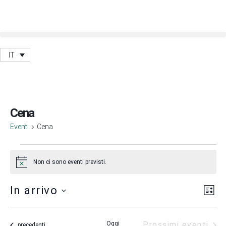
IT
Cena
Eventi
Cena
Non ci sono eventi previsti.
Notice
Vis
Ev
In arrivo
Lista
Vis
Nav
Seleziona
Na
la
Oggi
Prossimi eventi
data.
Eventi
precedenti