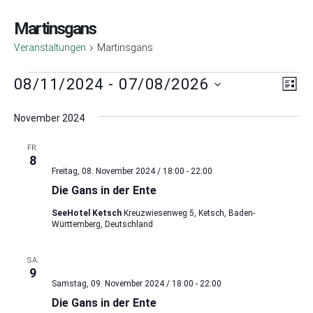
Martinsgans
Veranstaltungen
Martinsgans
Ans
Ver
08/11/2024
 - 
07/08/2026
Liste
Ans
Nav
Datum
Nav
wählen.
November 2024
FR.
8
Freitag, 08. November 2024 / 18:00
-
22:00
Die Gans in der Ente
SeeHotel Ketsch
Kreuzwiesenweg 5, Ketsch, Baden-
Württemberg, Deutschland
SA.
9
Samstag, 09. November 2024 / 18:00
-
22:00
Die Gans in der Ente