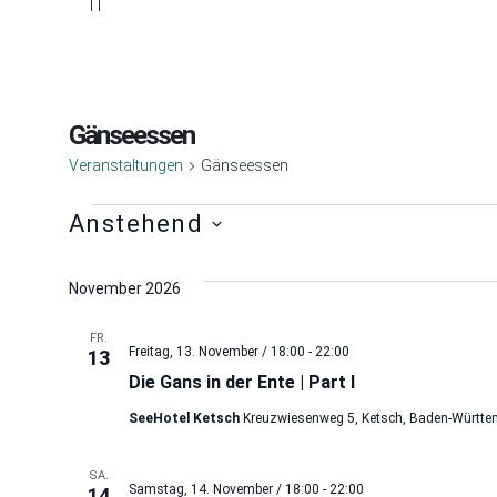
IT
Gänseessen
Veranstaltungen
Gänseessen
Anstehend
Datum
wählen.
November 2026
FR.
Freitag, 13. November / 18:00
-
22:00
13
Die Gans in der Ente | Part I
SeeHotel Ketsch
Kreuzwiesenweg 5, Ketsch, Baden-Württe
SA.
Samstag, 14. November / 18:00
-
22:00
14