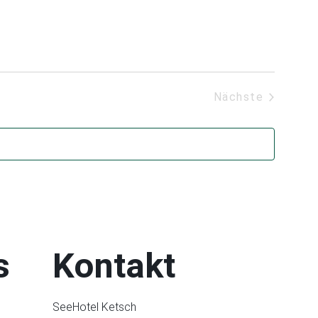
Veransta
Nächste
s
Kontakt
SeeHotel Ketsch